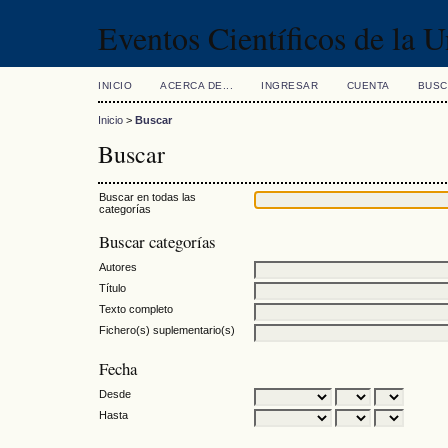
Eventos Científicos de la 
INICIO
ACERCA DE...
INGRESAR
CUENTA
BUSC
Inicio
>
Buscar
Buscar
Buscar en todas las
categorías
Buscar categorías
Autores
Título
Texto completo
Fichero(s) suplementario(s)
Fecha
Desde
Hasta