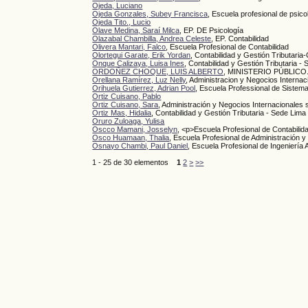
Ojeda, Luciano
Ojeda Gonzales, Subey Francisca
, Escuela profesional de psico
Ojeda Tito., Lucio
Olave Medina, Saraí Milca
, EP. DE Psicología
Olazabal Chambilla, Andrea Celeste
, EP. Contabilidad
Olivera Mantari, Falco
, Escuela Profesional de Contabilidad
Olortegui Garate, Erik Yordan
, Contabilidad y Gestión Tributari
Onque Calizaya, Luisa Ines
, Contabilidad y Gestión Tributaria -
ORDOÑEZ CHOQUE, LUIS ALBERTO
, MINISTERIO PÚBLICO
Orellana Ramírez, Luz Nelly
, Administracion y Negocios Internac
Orihuela Gutierrez, Adrian Pool
, Escuela Professional de Sistem
Ortiz Cuisano, Pablo
Ortiz Cuisano, Sara
, Administración y Negocios Internacionales
Ortiz Mas, Hidalia
, Contabilidad y Gestión Tributaria - Sede Lima
Oruro Zuloaga, Yulisa
Oscco Mamani, Josselyn
, <p>Escuela Profesional de Contabili
Osco Huamaan, Thalia
, Escuela Profesional de Administración 
Osnayo Chambi, Paul Daniel
, Escuela Profesional de Ingeniería 
1 - 25 de 30 elementos
1
2
>
>>