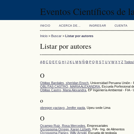
Eventos Científicos de 
INICIO
ACERCA DE...
INGRESAR
CUENTA
Inicio
>
Buscar
>
Listar por autores
Listar por autores
A
B
C
D
E
F
G
H
I
J
K
L
M
N
Ñ
O
P
Q
R
S
T
U
V
W
X
Y
Z
Todos
O
Oblitas Bardales, sheridan Enoch
, Universidad Peruana Unión - Fi
OBLITAS CASTRO, MARIA ALEXANDRA
, Escuela Porfesional d
Oblitas Castro, Maria Alexandra
, EP Ingeniería Ambiental - FIA 
o
obregon yactayo, Jenifer paola
, Upeu sede Lima
O
Ocampo Ruiz, Rosa Mercedes
, Empresariales
Ocrospoma Orrego, Karen Lizbeth
, FIA - Ing. de Alimentos
Ocrospoma Panizo, Willy Arnold
, Escuela de teología