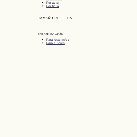
Por autor
Por título
TAMAÑO DE LETRA
INFORMACIÓN
Para lectoras/es
Para autores