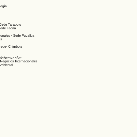
logía
a-Cede Tarapoto
 Sede Tacna
.
ionales - Sede Pucallpa
as
 sede- Chimbote
dad</p><p> </p>
y Negocios Internacionales
Ambiental