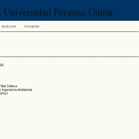
la Universidad Peruana Unión
BUSCAR
FICHERO
/as
lial Juliaca
e Ingeniería Ambiental
- UPeU