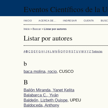
Eventos Científicos de la 
INICIO
ACERCA DE...
INGRESAR
CUENTA
BUSC
Inicio
>
Buscar
>
Listar por autores
Listar por autores
A
B
C
D
E
F
G
H
I
J
K
L
M
N
Ñ
O
P
Q
R
S
T
U
V
W
X
Y
Z
Todos/as
b
baca molina, rocio
, CUSCO
B
Bailón Miranda, Yanet Kelita
Balabarca C., Yván
Baldeón, Lizbeth Quispe
, UPEU
Baldoceda, Anthony