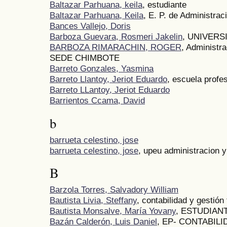
Baltazar Parhuana, keila
, estudiante
Baltazar Parhuana, Keila
, E. P. de Administrac
Bances Vallejo, Doris
Barboza Guevara, Rosmeri Jakelin
, UNIVERS
BARBOZA RIMARACHIN, ROGER
, Administr
SEDE CHIMBOTE
Barreto Gonzales, Yasmina
Barreto Llantoy, Jeriot Eduardo
, escuela profes
Barreto LLantoy, Jeriot Eduardo
Barrientos Ccama, David
b
barrueta celestino, jose
barrueta celestino, jose
, upeu administracion y
B
Barzola Torres, Salvadory William
Bautista Livia, Steffany
, contabilidad y gestión 
Bautista Monsalve, María Yovany
, ESTUDIAN
Bazán Calderón, Luis Daniel
, EP- CONTABILI