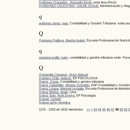
Quiñones Granados, Jhosselin Keyla
, sede lima (Perú)
QUIÑONEZ CELESTINO, CALEB JOSUE
, Administración y Ne
q
quiñonez perez, juan
, Contabilidad y Gestión Tributaria -sede pu
Q
Quintana Quilluya, Martha Isabel
, Escuela Profesional de Nutri
q
quintana trujillo, katty
, contabilidad y gestión tributaria sede- Puca
Q
Quintanilla Choqque, Victor Manuel
Quintero Chila, Nolexis
, EP PSICOLOGIA
Quiroz, Cesia
, Contabilidad y gestion tributaria
Quiroz Cabanillas, Moisés Grimaldo
, EAP Contabilidad y Gestión 
Quiroz Lizana, Mariceli Leydalia
, Escuela Profesional de Adminis
Quiroz Muñoz, Analy
, Lima
Quiroz Soto, Ruth Evelyn
, EP Psicología
Quispe, Lizbeth
Quispe acho, Angelica
1176 - 1200 de 1632 elementos
<<
<
43
44
45
46
47
48
49
50