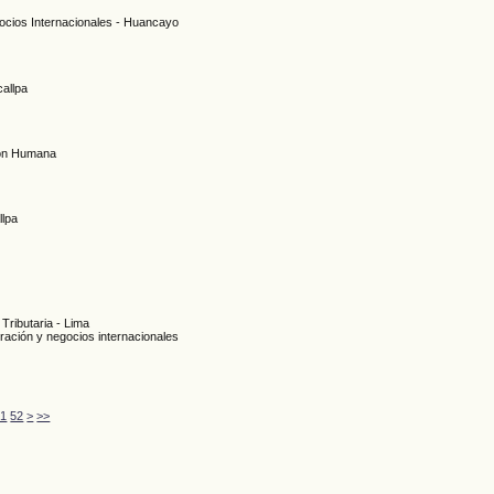
gocios Internacionales - Huancayo
callpa
ción Humana
llpa
Tributaria - Lima
tración y negocios internacionales
51
52
>
>>