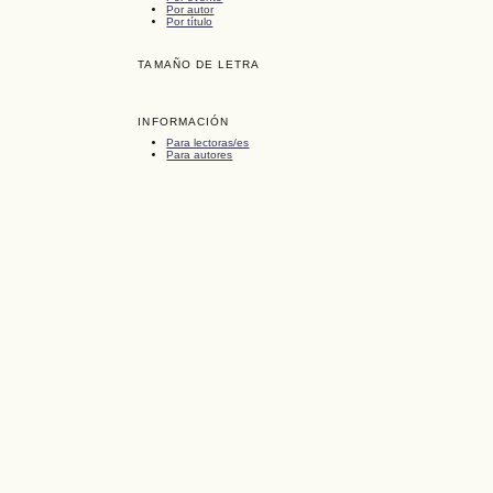
Por autor
Por título
TAMAÑO DE LETRA
INFORMACIÓN
Para lectoras/es
Para autores