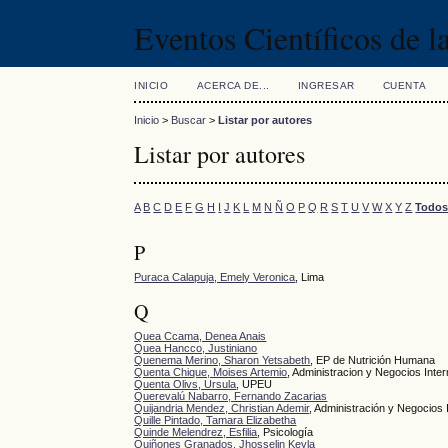
Eventos Científicos de 
INICIO
ACERCA DE...
INGRESAR
CUENTA
Inicio
>
Buscar
>
Listar por autores
Listar por autores
A
B
C
D
E
F
G
H
I
J
K
L
M
N
Ñ
O
P
Q
R
S
T
U
V
W
X
Y
Z
Todos
P
Puraca Calapuja, Emely Veronica
, Lima
Q
Quea Ccama, Denea Anais
Quea Hancco, Justiniano
Quenema Merino, Sharon Yetsabeth
, EP de Nutrición Humana
Quenta Chique, Moises Artemio
, Administracion y Negocios Inte
Quenta Olivs, Ursula
, UPEU
Querevalú Nabarro, Fernando Zacarias
Quijandria Mendez, Christian Ademir
, Administración y Negocios 
Quille Pintado, Tamara Elizabetha
Quinde Melendrez, Esfilia
, Psicología
Quiñones Granados, Jhosselin Keyla