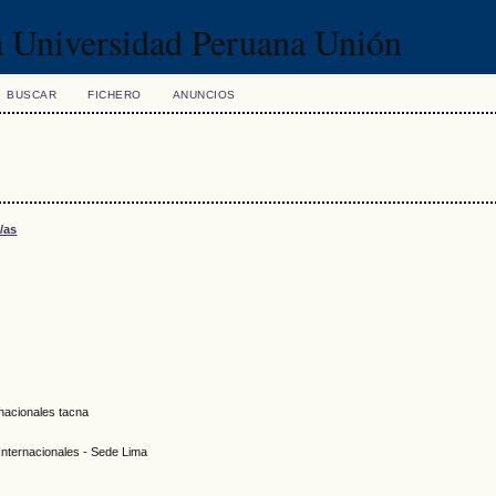
la Universidad Peruana Unión
BUSCAR
FICHERO
ANUNCIOS
/as
rnacionales tacna
Internacionales - Sede Lima