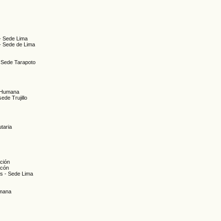
 - Sede Lima
 - Sede de Lima
- Sede Tarapoto
n Humana
sede Trujillo
utaria
ación
acón
es - Sede Lima
umana