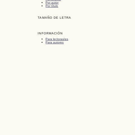
Por autor
Por título
TAMAÑO DE LETRA
INFORMACIÓN
Para lectoras/es
Para autores