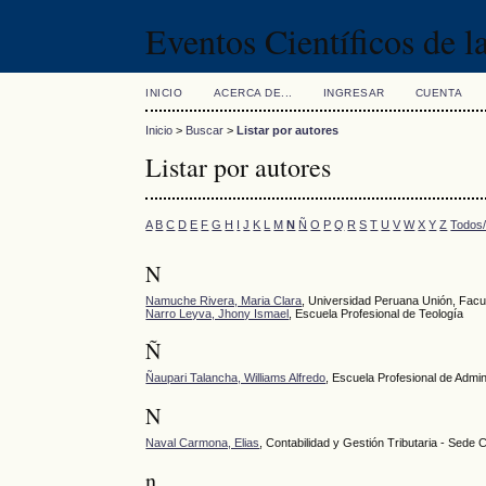
Eventos Científicos de 
INICIO
ACERCA DE...
INGRESAR
CUENTA
Inicio
>
Buscar
>
Listar por autores
Listar por autores
A
B
C
D
E
F
G
H
I
J
K
L
M
N
Ñ
O
P
Q
R
S
T
U
V
W
X
Y
Z
Todos
N
Namuche Rivera, Maria Clara
, Universidad Peruana Unión, Facul
Narro Leyva, Jhony Ismael
, Escuela Profesional de Teología
Ñ
Ñaupari Talancha, Williams Alfredo
, Escuela Profesional de Admi
N
Naval Carmona, Elias
, Contabilidad y Gestión Tributaria - Sede 
n