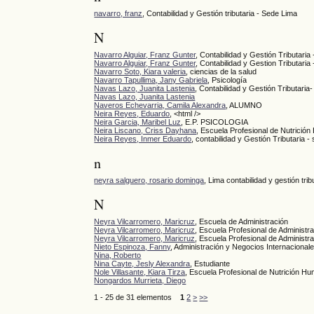
navarro, franz
, Contabilidad y Gestión tributaria - Sede Lima
N
Navarro Alguiar, Franz Gunter
, Contabilidad y Gestión Tributaria
Navarro Alguiar, Franz Gunter
, Contabilidad y Gestion Tributaria
Navarro Soto, Kiara valeria
, ciencias de la salud
Navarro Tapullima, Jany Gabriela
, Psicología
Navas Lazo, Juanita Lastenia
, Contabilidad y Gestión Tributaria
Navas Lazo, Juanita Lastenia
Naveros Echevarria, Camila Alexandra
, ALUMNO
Neira Reyes, Eduardo
, <html />
Neira Garcia, Maribel Luz
, E.P. PSICOLOGIA
Neira Liscano, Criss Dayhana
, Escuela Profesional de Nutrició
Neira Reyes, Inmer Eduardo
, contabilidad y Gestión Tributaria - 
n
neyra salguero, rosario dominga
, Lima contabilidad y gestión trib
N
Neyra Vilcarromero, Maricruz
, Escuela de Administración
Neyra Vilcarromero, Maricruz
, Escuela Profesional de Administr
Neyra Vilcarromero, Maricruz
, Escuela Profesional de Administr
Nieto Espinoza, Fanny
, Administración y Negocios Internacional
Nina, Roberto
Nina Cayte, Jesly Alexandra
, Estudiante
Nole Villasante, Kiara Tirza
, Escuela Profesional de Nutrición H
Nongardos Murrieta, Diego
1 - 25 de 31 elementos
1
2
>
>>