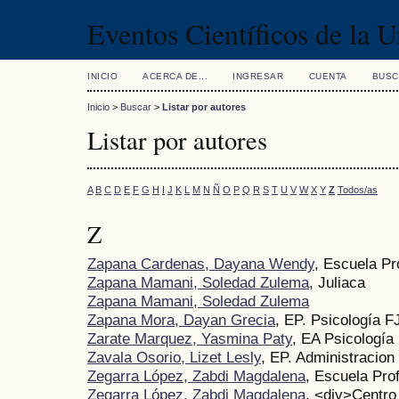
Eventos Científicos de la 
INICIO
ACERCA DE...
INGRESAR
CUENTA
BUSC
Inicio
>
Buscar
>
Listar por autores
Listar por autores
A
B
C
D
E
F
G
H
I
J
K
L
M
N
Ñ
O
P
Q
R
S
T
U
V
W
X
Y
Z
Todos/as
Z
Zapana Cardenas, Dayana Wendy
, Escuela Pr
Zapana Mamani, Soledad Zulema
, Juliaca
Zapana Mamani, Soledad Zulema
Zapana Mora, Dayan Grecia
, EP. Psicología F
Zarate Marquez, Yasmina Paty
, EA Psicología
Zavala Osorio, Lizet Lesly
, EP. Administracion
Zegarra López, Zabdi Magdalena
, Escuela Pro
Zegarra López, Zabdi Magdalena
, <div>Centro