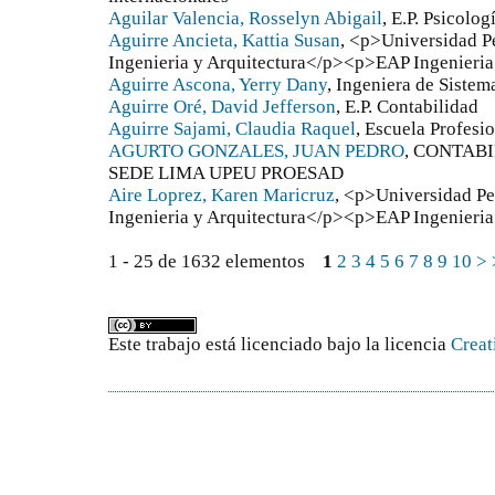
Aguilar Valencia, Rosselyn Abigail
, E.P. Psicolog
Aguirre Ancieta, Kattia Susan
, <p>Universidad 
Ingenieria y Arquitectura</p><p>EAP Ingenieri
Aguirre Ascona, Yerry Dany
, Ingeniera de Sistem
Aguirre Oré, David Jefferson
, E.P. Contabilidad
Aguirre Sajami, Claudia Raquel
, Escuela Profesi
AGURTO GONZALES, JUAN PEDRO
, CONTABI
SEDE LIMA UPEU PROESAD
Aire Loprez, Karen Maricruz
, <p>Universidad P
Ingenieria y Arquitectura</p><p>EAP Ingenieri
1 - 25 de 1632 elementos
1
2
3
4
5
6
7
8
9
10
>
Este trabajo está licenciado bajo la licencia
Creat