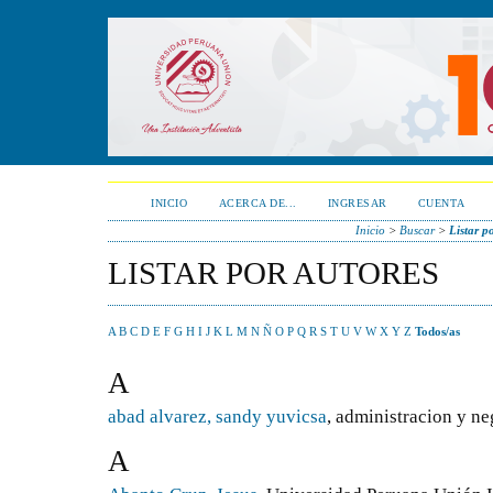
INICIO
ACERCA DE...
INGRESAR
CUENTA
Inicio
>
Buscar
>
Listar p
LISTAR POR AUTORES
A
B
C
D
E
F
G
H
I
J
K
L
M
N
Ñ
O
P
Q
R
S
T
U
V
W
X
Y
Z
Todos/as
A
abad alvarez, sandy yuvicsa
, administracion y ne
A