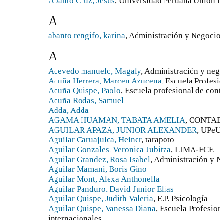
Abanto Cruz, Jesus
, Universidad Peruana Unión 
A
abanto rengifo, karina
, Administración y Negocio
A
Acevedo manuelo, Magaly
, Administración y ne
Acuña Herrera, Marcen Azucena
, Escuela Profes
Acuña Quispe, Paolo
, Escuela profesional de con
Acuña Rodas, Samuel
Adda, Adda
AGAMA HUAMAN, TABATA AMELIA
, CONTA
AGUILAR APAZA, JUNIOR ALEXANDER
, UPe
Aguilar Caruajulca, Heiner
, tarapoto
Aguilar Gonzales, Veronica Jubitza
, LIMA-FCE
Aguilar Grandez, Rosa Isabel
, Administración y 
Aguilar Mamani, Boris Gino
Aguilar Mont, Alexa Anthonella
Aguilar Panduro, David Junior Elias
Aguilar Quispe, Judith Valeria
, E.P. Psicología
Aguilar Quispe, Vanessa Diana
, Escuela Profesio
internacionales