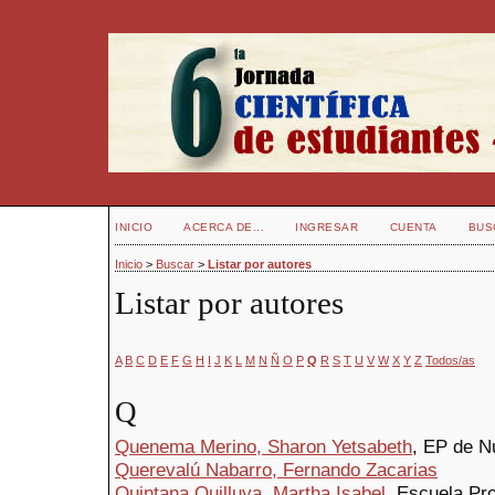
INICIO
ACERCA DE...
INGRESAR
CUENTA
BUS
Inicio
>
Buscar
>
Listar por autores
Listar por autores
A
B
C
D
E
F
G
H
I
J
K
L
M
N
Ñ
O
P
Q
R
S
T
U
V
W
X
Y
Z
Todos/as
Q
Quenema Merino, Sharon Yetsabeth
, EP de N
Querevalú Nabarro, Fernando Zacarias
Quintana Quilluya, Martha Isabel
, Escuela Pr