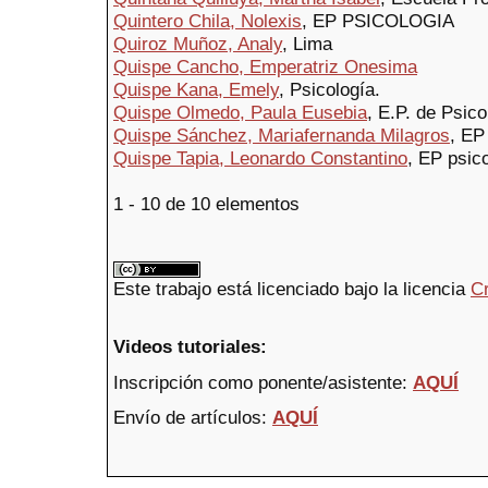
Quintero Chila, Nolexis
, EP PSICOLOGIA
Quiroz Muñoz, Analy
, Lima
Quispe Cancho, Emperatriz Onesima
Quispe Kana, Emely
, Psicología.
Quispe Olmedo, Paula Eusebia
, E.P. de Psico
Quispe Sánchez, Mariafernanda Milagros
, E
Quispe Tapia, Leonardo Constantino
, EP psic
1 - 10 de 10 elementos
Este trabajo está licenciado bajo la licencia
C
Videos tutoriales:
Inscripción como ponente/asistente:
AQUÍ
Envío de artículos:
AQUÍ