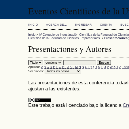
Eventos Científicos de la 
INICIO
ACERCA DE...
INGRESAR
CUENTA
BUSC
Inicio
>
IV Coloquio de Investigación Científica de la Facultad de Cienci
Científica de la Facultad de Ciencias Empresariales.
>
Presentaciones 
Presentaciones y Autores
Apellidos
A
B
C
D
E
F
G
H
I
J
K
L
M
N
Ñ
O
P
Q
R
S
T
U
V
W
X
Y
Z
Todo
Secciones:
Las presentaciones de esta conferencia todaví
ajustan a las existentes.
Este trabajo está licenciado bajo la licencia
Cr