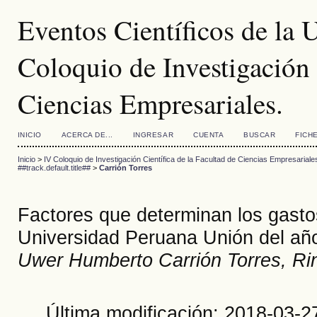
Eventos Científicos de la
Coloquio de Investigación 
Ciencias Empresariales.
INICIO
ACERCA DE...
INGRESAR
CUENTA
BUSCAR
FICH
Inicio
>
IV Coloquio de Investigación Científica de la Facultad de Ciencias Empresariale
##track.default.title##
>
Carrión Torres
Factores que determinan los gasto
Universidad Peruana Unión del añ
Uwer Humberto Carrión Torres, Ri
Última modificación: 2018-03-2