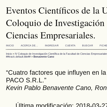
Eventos Científicos de la
Coloquio de Investigación 
Ciencias Empresariales.
INICIO
ACERCA DE...
INGRESAR
CUENTA
BUSCAR
FICH
Inicio
>
IV Coloquio de Investigación Científica de la Facultad de Ciencias Empresariale
##track.default.title##
>
Benavente Cano
“Cuatro factores que influyen en la
PACO S.R.L.”
Kevin Pablo Benavente Cano, Ro
Última modificación: 2018-03-2