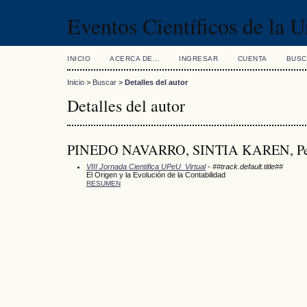
Eventos Científicos de la 
INICIO
ACERCA DE...
INGRESAR
CUENTA
BUSC
Inicio
>
Buscar
>
Detalles del autor
Detalles del autor
PINEDO NAVARRO, SINTIA KAREN, Pe
VIII Jornada Cientifica UPeU_Virtual
- ##track.default.title##
El Origen y la Evolución de la Contabilidad
RESUMEN