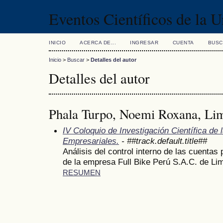
Eventos Científicos de la 
INICIO
ACERCA DE...
INGRESAR
CUENTA
BUSC
Inicio
>
Buscar
>
Detalles del autor
Detalles del autor
Phala Turpo, Noemi Roxana, Li
IV Coloquio de Investigación Científica de 
Empresariales.
- ##track.default.title##
Análisis del control interno de las cuentas 
de la empresa Full Bike Perú S.A.C. de Li
RESUMEN