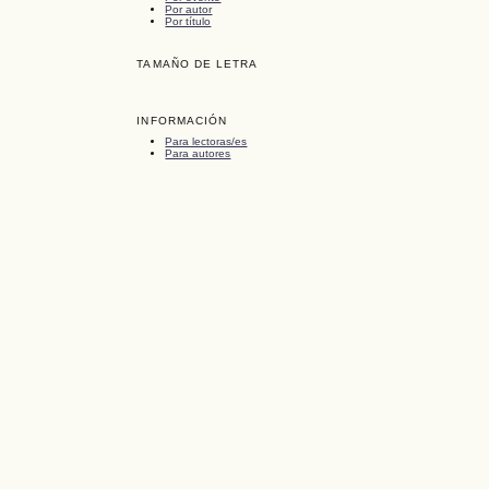
Por autor
Por título
TAMAÑO DE LETRA
INFORMACIÓN
Para lectoras/es
Para autores