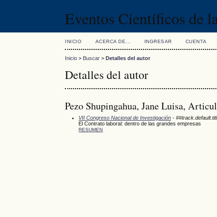
Eventos Científicos de 
INICIO
ACERCA DE...
INGRESAR
CUENTA
Inicio
>
Buscar
>
Detalles del autor
Detalles del autor
Pezo Shupingahua, Jane Luisa, Articul
VII Congreso Nacional de Investigación
- ##track.default.ti
El Contrato laboral: dentro de las grandes empresas
RESUMEN