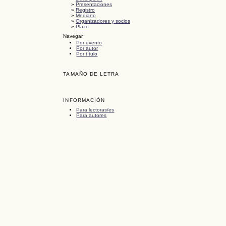
»
Presentaciones
»
Registro
»
Mediano
»
Organizadores y socios
»
Plazo
Navegar
Por evento
Por autor
Por título
TAMAÑO DE LETRA
INFORMACIÓN
Para lectoras/es
Para autores