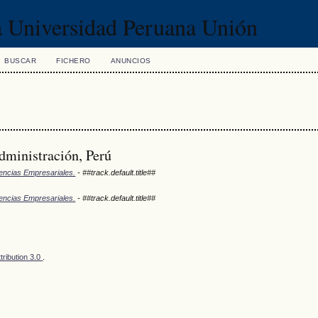
la Universidad Peruana Unión
BUSCAR
FICHERO
ANUNCIOS
Administración, Perú
iencias Empresariales.
- ##track.default.title##
iencias Empresariales.
- ##track.default.title##
ribution 3.0
.