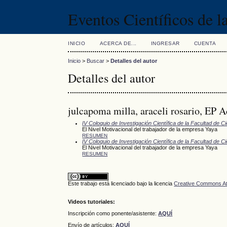
Eventos Científicos de 
INICIO
ACERCA DE...
INGRESAR
CUENTA
Inicio
>
Buscar
>
Detalles del autor
Detalles del autor
julcapoma milla, araceli rosario, EP 
IV Coloquio de Investigación Científica de la Facultad de C
El Nivel Motivacional del trabajador de la empresa Yaya
RESUMEN
IV Coloquio de Investigación Científica de la Facultad de C
El Nivel Motivacional del trabajador de la empresa Yaya
RESUMEN
Este trabajo está licenciado bajo la licencia
Creative Commons Att
Videos tutoriales:
Inscripción como ponente/asistente:
AQUÍ
Envío de artículos:
AQUÍ