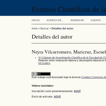
Eventos Científicos de 
INICIO
ACERCA DE...
INGRESAR
CUENTA
Inicio
>
Buscar
>
Detalles del autor
Detalles del autor
Neyra Vilcarromero, Maricruz, Escuel
IV Coloquio de Investigación Científica de la Facultad de C
Relación entre motivación laboral y desempeño laboral en l
RESUMEN
Este trabajo está licenciado bajo la licencia
Creative Commons Att
Videos tutoriales:
Inscripción como ponente/asistente:
AQUÍ
Envío de artículos:
AQUÍ