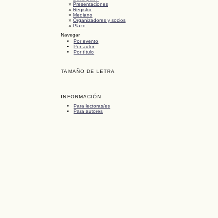
»
Presentaciones
»
Registro
»
Mediano
»
Organizadores y socios
»
Plazo
Navegar
Por evento
Por autor
Por título
TAMAÑO DE LETRA
INFORMACIÓN
Para lectoras/es
Para autores