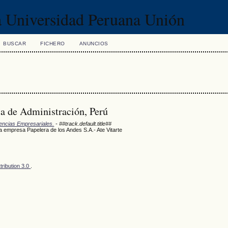
la Universidad Peruana Unión
BUSCAR
FICHERO
ANUNCIOS
a de Administración, Perú
iencias Empresariales.
- ##track.default.title##
a empresa Papelera de los Andes S.A.- Ate Vitarte
ribution 3.0
.