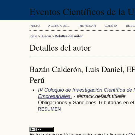
Eventos Científicos de la 
INICIO
ACERCA DE...
INGRESAR
CUENTA
BUSC
Inicio
>
Buscar
>
Detalles del autor
Detalles del autor
Bazán Calderón, Luis Daniel,
Perú
IV Coloquio de Investigación Científica de 
Empresariales.
- ##track.default.title##
Obligaciones y Sanciones Tributarias en e
RESUMEN
Este trabajo está licenciado bajo la licencia
Cr