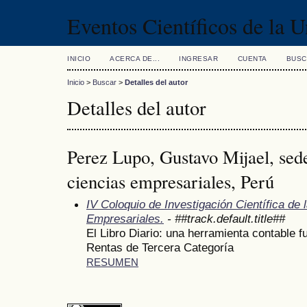
Eventos Científicos de la 
INICIO
ACERCA DE...
INGRESAR
CUENTA
BUSC
Inicio
>
Buscar
>
Detalles del autor
Detalles del autor
Perez Lupo, Gustavo Mijael, sed
ciencias empresariales, Perú
IV Coloquio de Investigación Científica de 
Empresariales.
- ##track.default.title##
El Libro Diario: una herramienta contable 
Rentas de Tercera Categoría
RESUMEN